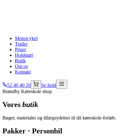
lovpakke
frakendelse
Automatgear
Uden at
Kontrollerende
skifte gear
prøve
Sådan forbere
På engelsk
English
du dig
driving school
ANT-kursus
Ved
spritfrakendelse
Motorcykel
Trailer
Priser
Holdstart
Butik
Om os
Kontakt
52 40 40 20
Se hold
Brøndby Køreskole shop
Vores
butik
Bøger, materialer og tillægsydelser til dit køreskole-forløb.
Pakker · Personbil