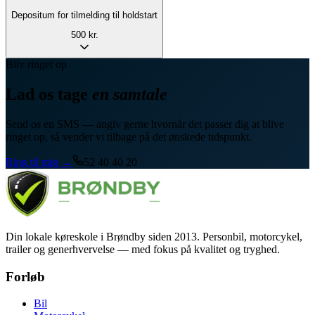
Depositum for tilmelding til holdstart
500 kr.
Bliv ringet op
Lad os tage
en samtale
Send os en SMS — angiv gerne hvornår det passer dig at blive
ringet op, så vender vi tilbage på det ønskede tidspunkt.
Ring til mig →
52 40 40 20
Din lokale køreskole i Brøndby siden 2013. Personbil, motorcykel,
trailer og generhvervelse — med fokus på kvalitet og tryghed.
Forløb
Bil