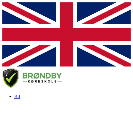
Bil
Kørekort til bil
Generhvervelse
Personbil
Kategori B —
Generhvervelse
Efte