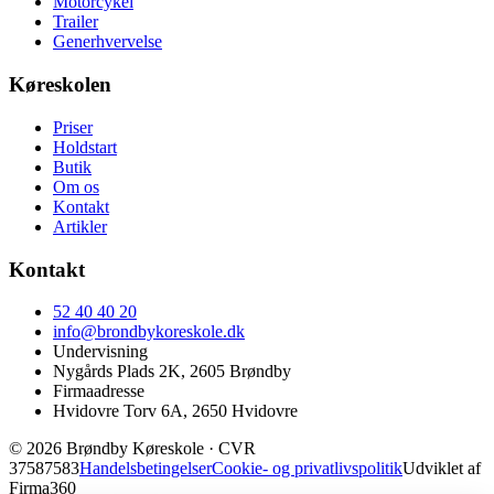
Motorcykel
Trailer
Generhvervelse
Køreskolen
Priser
Holdstart
Butik
Om os
Kontakt
Artikler
Kontakt
52 40 40 20
info@brondbykoreskole.dk
Undervisning
Nygårds Plads 2K, 2605 Brøndby
Firmaadresse
Hvidovre Torv 6A, 2650 Hvidovre
© 2026 Brøndby Køreskole
· CVR
37587583
Handelsbetingelser
Cookie- og privatlivspolitik
Udviklet af
Firma360